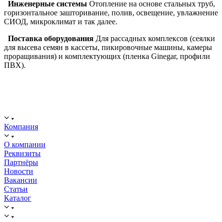
Инженерные системы
Отопление на основе стальных труб,
горизонтальное зашторивание, полив, освещение, увлажнение
СИОД, микроклимат и так далее.
Поставка оборудования
Для рассадных комплексов (сеялки
для высева семян в кассеты, пикировочные машины, камеры
проращивания) и комплектующих (пленка Ginegar, профили
ПВХ).
ООО "ИСТОК": работаем с 2006 года.
ИНН: 2312288395, ОГРН 1192375082272
Компания
О компании
Реквизиты
Партнёры
Новости
Вакансии
Статьи
Каталог